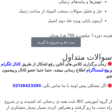
جهش‌ها و پیامدهای ژنتیکی
حل و تحلیل سوالات منتخب المپیاد از مباحث ژنتیک
آزمون پایانی ویژه جلد دوم کمپبل
هزینه دوره 1 میلیون و 796 هزارتومان
ثبت نام و شروع یادگیری
سوالات متداول
زمان برگزاری کلاس های آنلاین رفع اشکال از طریق
کانال
تلگرام
و
پیج اینستاگرام
اطلاع رسانی میشه. حتما حتما عضو کانال و پیجمون
شو.
اگر مشکلی پیش اومد با ما تماس بگیر:
02128423295
از گروه آموزشی IBO بابت همه ی زحماتی که کشیدند و در شروع
راه دست ما رو گرفتند و همراهی کردند بسیار بسیار متشکرم. از