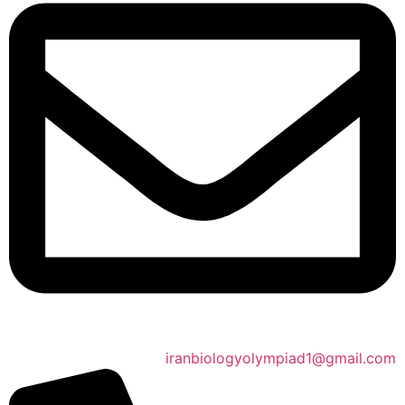
iranbiologyolympiad1@gmail.com